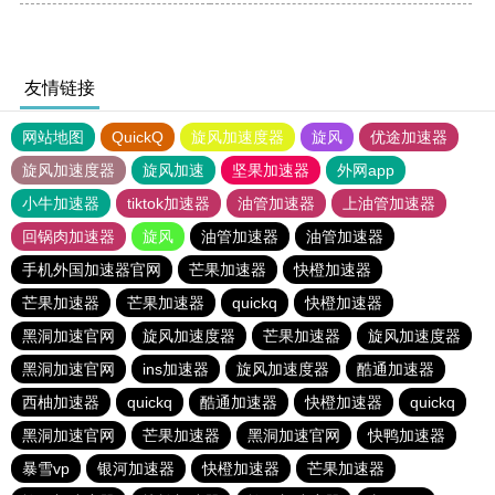
友情链接
网站地图
QuickQ
旋风加速度器
旋风
优途加速器
旋风加速度器
旋风加速
坚果加速器
外网app
小牛加速器
tiktok加速器
油管加速器
上油管加速器
回锅肉加速器
旋风
油管加速器
油管加速器
手机外国加速器官网
芒果加速器
快橙加速器
芒果加速器
芒果加速器
quickq
快橙加速器
黑洞加速官网
旋风加速度器
芒果加速器
旋风加速度器
黑洞加速官网
ins加速器
旋风加速度器
酷通加速器
西柚加速器
quickq
酷通加速器
快橙加速器
quickq
黑洞加速官网
芒果加速器
黑洞加速官网
快鸭加速器
暴雪vp
银河加速器
快橙加速器
芒果加速器