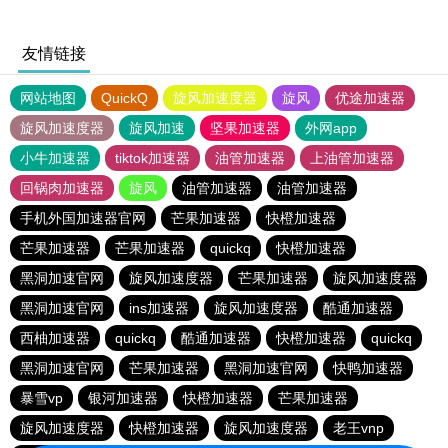
友情链接
网站地图
QuickQ
旋风加速度器
旋风
优途加速器
旋风加速度器
旋风加速
坚果加速器
外网app
小牛加速器
tiktok加速器
油管加速器
上油管加速器
回锅肉加速器
旋风
油管加速器
油管加速器
手机外国加速器官网
芒果加速器
快橙加速器
芒果加速器
芒果加速器
quickq
快橙加速器
黑洞加速官网
旋风加速度器
芒果加速器
旋风加速度器
黑洞加速官网
ins加速器
旋风加速度器
酷通加速器
西柚加速器
quickq
酷通加速器
快橙加速器
quickq
黑洞加速官网
芒果加速器
黑洞加速官网
快鸭加速器
暴雪vp
银河加速器
快橙加速器
芒果加速器
旋风加速度器
快橙加速器
旋风加速度器
老王vnp