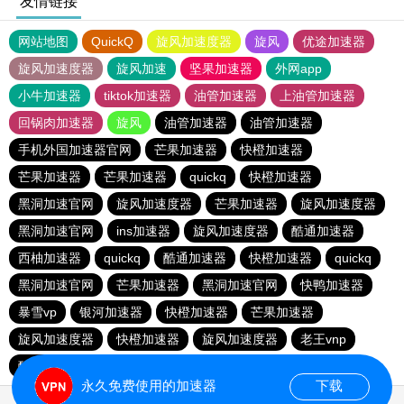
友情链接
网站地图
QuickQ
旋风加速度器
旋风
优途加速器
旋风加速度器
旋风加速
坚果加速器
外网app
小牛加速器
tiktok加速器
油管加速器
上油管加速器
回锅肉加速器
旋风
油管加速器
油管加速器
手机外国加速器官网
芒果加速器
快橙加速器
芒果加速器
芒果加速器
quickq
快橙加速器
黑洞加速官网
旋风加速度器
芒果加速器
旋风加速度器
黑洞加速官网
ins加速器
旋风加速度器
酷通加速器
西柚加速器
quickq
酷通加速器
快橙加速器
quickq
黑洞加速官网
芒果加速器
黑洞加速官网
快鸭加速器
暴雪vp
银河加速器
快橙加速器
芒果加速器
旋风加速度器
快橙加速器
旋风加速度器
老王vnp
酷通加速器
quickq
永久免费使用的加速器
下载