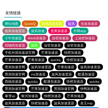
友情链接
网站地图
QuickQ
旋风加速度器
旋风
优途加速器
旋风加速度器
旋风加速
坚果加速器
外网app
小牛加速器
tiktok加速器
油管加速器
上油管加速器
回锅肉加速器
旋风
油管加速器
油管加速器
手机外国加速器官网
芒果加速器
快橙加速器
芒果加速器
芒果加速器
quickq
快橙加速器
黑洞加速官网
旋风加速度器
芒果加速器
旋风加速度器
黑洞加速官网
ins加速器
旋风加速度器
酷通加速器
西柚加速器
quickq
酷通加速器
快橙加速器
quickq
黑洞加速官网
芒果加速器
黑洞加速官网
快鸭加速器
暴雪vp
银河加速器
快橙加速器
芒果加速器
旋风加速度器
快橙加速器
旋风加速度器
老王vnp