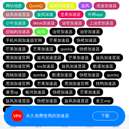
网站地图
QuickQ
旋风加速度器
旋风
优途加速器
旋风加速度器
旋风加速
坚果加速器
外网app
小牛加速器
tiktok加速器
油管加速器
上油管加速器
回锅肉加速器
旋风
油管加速器
油管加速器
手机外国加速器官网
芒果加速器
快橙加速器
芒果加速器
芒果加速器
quickq
快橙加速器
黑洞加速官网
旋风加速度器
芒果加速器
旋风加速度器
黑洞加速官网
ins加速器
旋风加速度器
酷通加速器
西柚加速器
quickq
酷通加速器
快橙加速器
quickq
黑洞加速官网
芒果加速器
黑洞加速官网
快鸭加速器
暴雪vp
银河加速器
快橙加速器
芒果加速器
旋风加速度器
快橙加速器
旋风加速度器
老王vnp
酷通加速器
quickq
永久免费使用的加速器
下载
0.086437s
首页
安卓
苹果
排行
推荐