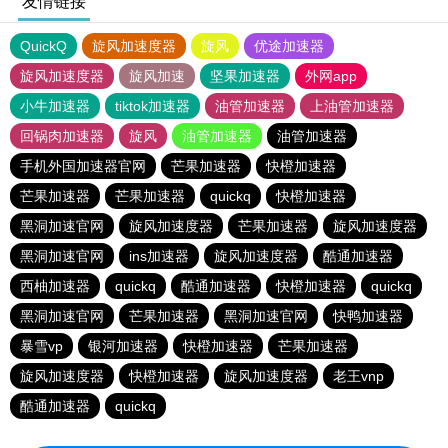
友情链接
QuickQ
旋风加速度器
旋风
优途加速器
旋风加速度器
旋风加速
坚果加速器
外网app
小牛加速器
tiktok加速器
油管加速器
上油管加速器
回锅肉加速器
旋风
油管加速器
油管加速器
手机外国加速器官网
芒果加速器
快橙加速器
芒果加速器
芒果加速器
quickq
快橙加速器
黑洞加速官网
旋风加速度器
芒果加速器
旋风加速度器
黑洞加速官网
ins加速器
旋风加速度器
酷通加速器
西柚加速器
quickq
酷通加速器
快橙加速器
quickq
黑洞加速官网
芒果加速器
黑洞加速官网
快鸭加速器
暴雪vp
银河加速器
快橙加速器
芒果加速器
旋风加速度器
快橙加速器
旋风加速度器
老王vnp
酷通加速器
quickq