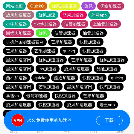
网站地图
QuickQ
旋风加速度器
旋风
优途加速器
旋风加速度器
旋风加速
坚果加速器
外网app
小牛加速器
tiktok加速器
油管加速器
上油管加速器
回锅肉加速器
旋风
油管加速器
油管加速器
手机外国加速器官网
芒果加速器
快橙加速器
芒果加速器
芒果加速器
quickq
快橙加速器
黑洞加速官网
旋风加速度器
芒果加速器
旋风加速度器
黑洞加速官网
ins加速器
旋风加速度器
酷通加速器
西柚加速器
quickq
酷通加速器
快橙加速器
quickq
黑洞加速官网
芒果加速器
黑洞加速官网
快鸭加速器
暴雪vp
银河加速器
快橙加速器
芒果加速器
旋风加速度器
快橙加速器
旋风加速度器
老王vnp
酷通加速器
quickq
永久免费使用的加速器
下载
0.224025s
首页
安卓
苹果
排行
推荐